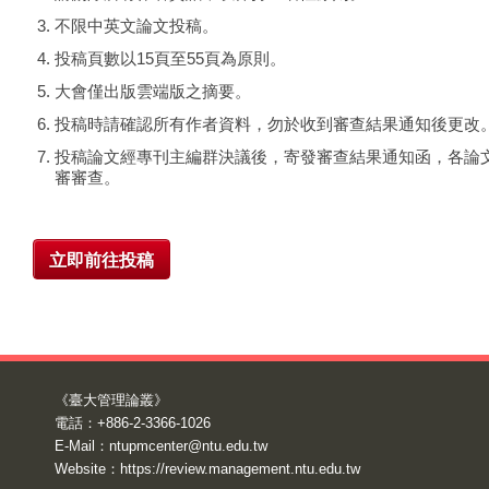
不限中英文論文投稿。
投稿頁數以15頁至55頁為原則。
大會僅出版雲端版之摘要。
投稿時請確認所有作者資料，勿於收到審查結果通知後更改
投稿論文經專刊主編群決議後，寄發審查結果通知函，各論
審審查。
立即前往投稿
《臺大管理論叢》
電話：+886-2-3366-1026
E-Mail：
ntupmcenter@ntu.edu.tw
Website：
https://review.management.ntu.edu.tw