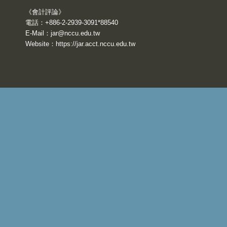
《會計評論》
電話：+886-2-2939-3091*88540
E-Mail：
jar@nccu.edu.tw
Website：
https://jar.acct.nccu.edu.tw