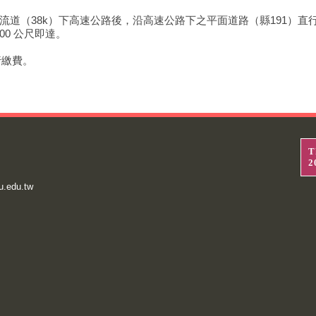
交流道（38k）下高速公路後，沿高速公路下之平面道路（縣191）
00 公尺即達。
行繳費。
T
2
u.edu.tw