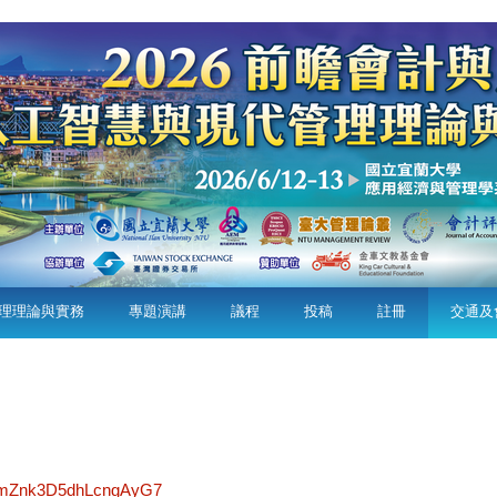
理理論與實務
專題演講
議程
投稿
註冊
交通及
gl/mZnk3D5dhLcngAyG7